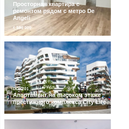
Просторная квартира с
ремонтом рядом с метро De
Angeli
€
580 000
DOK701
Апартамент на высоком этаже
престижного комплекса City Life