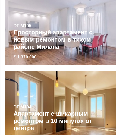
DTIM105
Просторный апартамент с
новым ремонтом в тихом
районе Милана
€
1 370 000
DTIM104
Апартамент с шикарным
ремонтом в 10 минутах от
центра