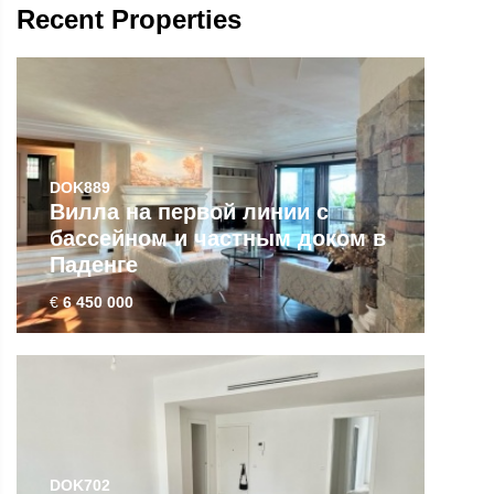
Recent Properties
DOK889
Вилла на первой линии с
бассейном и частным доком в
Паденге
€
6 450 000
DOK702