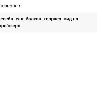
втономное
ассейн
,
сад
,
балкон
,
терраса
,
вид на
оре/озеро