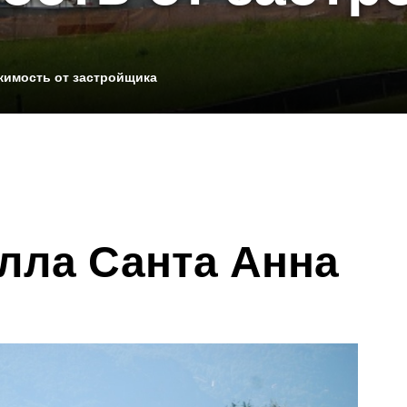
имость от застройщика
лла Санта Анна