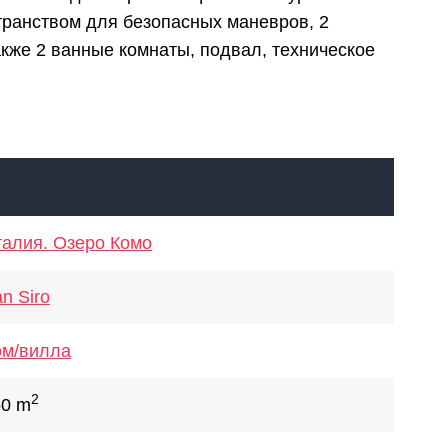
транством для безопасных маневров, 2
акже 2 ванные комнаты, подвал, техническое
алия. Озеро Комо
n Siro
ом/вилла
2
50 m