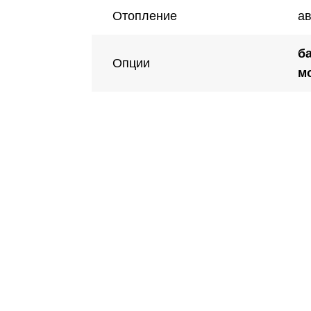
Отопление
а
б
Опции
м