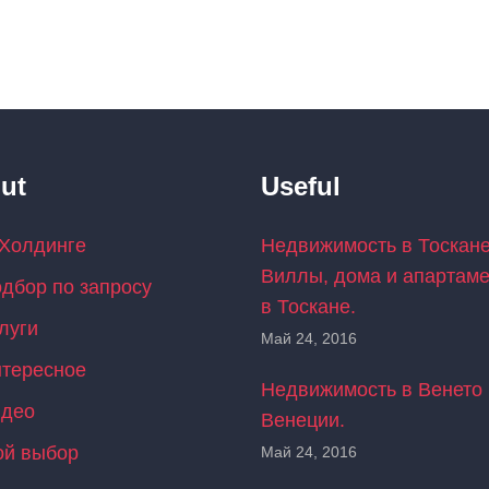
ut
Useful
Холдинге
Недвижимость в Тоскане
Виллы, дома и апартам
дбор по запросу
в Тоскане.
луги
Май 24, 2016
тересное
Недвижимость в Венето 
идео
Венеции.
й выбор
Май 24, 2016