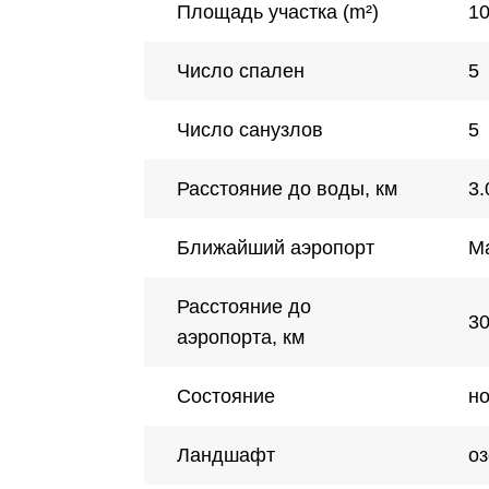
Площадь участка (m²)
1
Число спален
5
Число cанузлов
5
Расстояние до воды, км
3.
Ближайший аэропорт
М
Расстояние до
3
аэропорта, км
Состояние
н
Ландшафт
оз