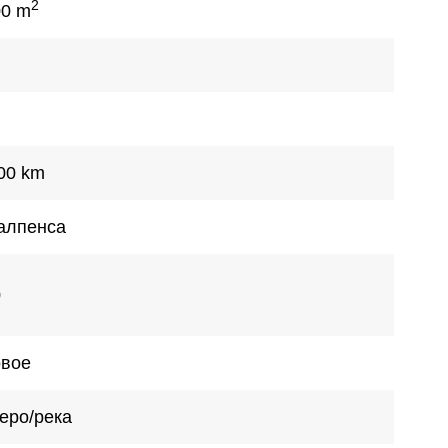
2
00 m
00 km
алпенса
0
овое
еро/река