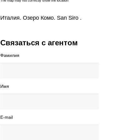
The map may not correctly show the location
Италия. Озеро Комо. San Siro .
Связаться с агентом
Фамилия
Имя
E-mail