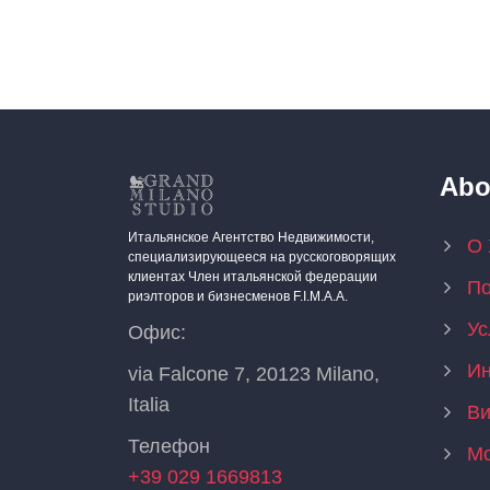
Abo
Итальянское Агентство Недвижимости,
О 
специализирующееся на русскоговорящих
клиентах Член итальянской федерации
По
риэлторов и бизнесменов F.I.M.A.A.
Ус
Офис:
Ин
via Falcone 7, 20123 Milano,
Italia
В
Телефон
Мо
+39 029 1669813